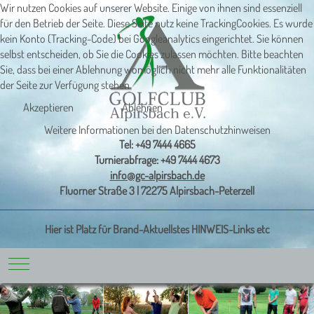
Wir nutzen Cookies auf unserer Website. Einige von ihnen sind essenziell
für den Betrieb der Seite. Diese Seite nutz keine TrackingCookies. Es wurde
kein Konto (Tracking-Code) bei Googleanalytics eingerichtet. Sie können
selbst entscheiden, ob Sie die Cookies zulassen möchten. Bitte beachten
Sie, dass bei einer Ablehnung womöglich nicht mehr alle Funktionalitäten
der Seite zur Verfügung stehen
Akzeptieren
Ablehnen
Weitere Informationen bei den Datenschutzhinweisen
Tel: +49 7444 4665
Turnierabfrage: +49 7444 4673
info@gc-alpirsbach.de
Fluorner Straße 3 | 72275 Alpirsbach-Peterzell
Hier ist Platz für Brand-Aktuellstes HINWEIS-Links etc
Mobile Menu Toggle