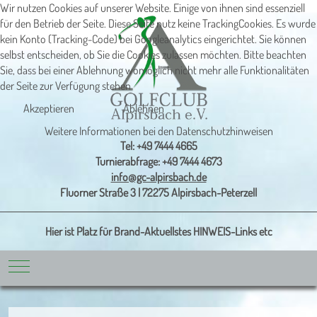
Wir nutzen Cookies auf unserer Website. Einige von ihnen sind essenziell
für den Betrieb der Seite. Diese Seite nutz keine TrackingCookies. Es wurde
kein Konto (Tracking-Code) bei Googleanalytics eingerichtet. Sie können
selbst entscheiden, ob Sie die Cookies zulassen möchten. Bitte beachten
Sie, dass bei einer Ablehnung womöglich nicht mehr alle Funktionalitäten
der Seite zur Verfügung stehen
Akzeptieren
Ablehnen
Weitere Informationen bei den Datenschutzhinweisen
Tel: +49 7444 4665
Turnierabfrage: +49 7444 4673
info@gc-alpirsbach.de
Fluorner Straße 3 | 72275 Alpirsbach-Peterzell
Hier ist Platz für Brand-Aktuellstes HINWEIS-Links etc
Mobile Menu Toggle