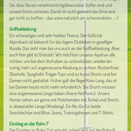
Sie, dass Sie ein verantwortungsbewusster Golfer sind und
unsere Grüns schonen. Damit ist nicht gemeint das Grün erst
gar nicht zu treffen – das wäre natürlich am schonendsten . :-)
Golfbekleidung
Ein schwieriges und sehr heikles Thema. Der Golfclub
Alpirsbach ist bekannt für das legere Clubleben in geselliger
Runde. Das sieht man bei uns auch an der Golfbekleidung. Aber
auch hier gibt es Grenzen. Wir möchten unseren Apell an alle
richten, uns bei dem Vorhaben zu unterstützen, wieder ein
wenig mehr auf angemessene Kleidung zu achten. Rückenfreie
Oberteile, Spaghetti-Träger-Tops und zu kurze Shorts sind bei
Damen nicht gestattet. Früher galt die Regel Knie-Lang, das ist
bei Damen heute nicht mehr erforderlich. Die Shorts müssen
eine angemessene Länge haben (Keine HotPants). Unsere
Herren sehen wir gerne mit Polohemden mit Ärmel und Shorts
in akzeptabler Länge (Knielang). Ein No-Go für beide
Geschlechter sind Blue-Jeans, Trainingshosen und T-Shirts.
Einstieg an der Bahn 7
Der Einstieg an Bahn 7 ist erlaubt, sofern sich auf der Bahn 6